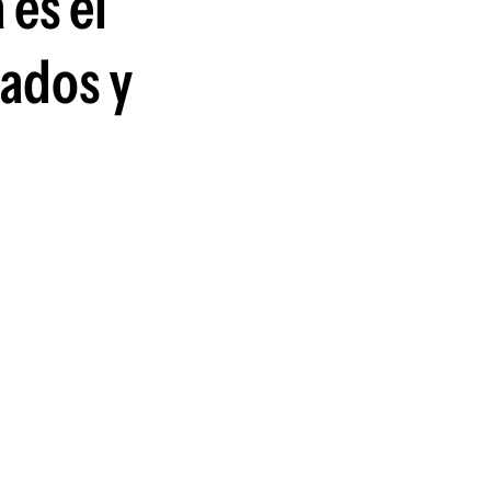
 es el
guenos en:
tados y