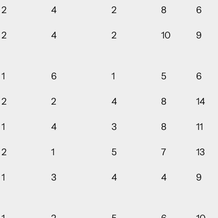
2
4
2
8
6
2
4
2
10
9
1
6
1
5
6
2
2
4
8
14
1
4
3
8
11
2
1
5
7
13
1
3
4
4
9