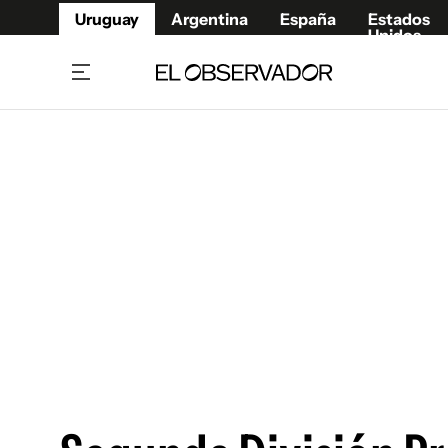
Uruguay
Argentina
España
Estados
Unidos
Home
Juegos 
Referí
Rugby
Fútbol
Básque
Mundial 2026
Tenis
Resultados Deportivos
Runnin
Fútbol internacional
Polidep
Copa Libertadores
Motor