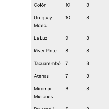
Colón
10
8
Uruguay
10
8
Mdeo.
La Luz
9
8
River Plate
8
8
Tacuarembó
7
8
Atenas
7
8
Miramar
6
8
Misiones