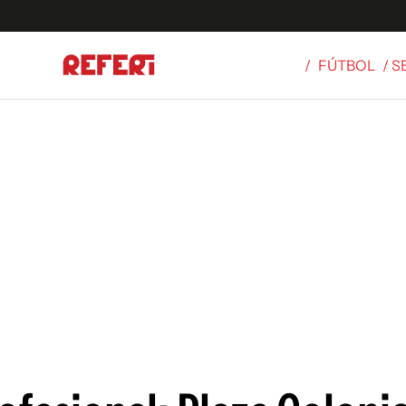
/
FÚTBOL
/ 
Olímpicos
S
tbol
g
ortivo