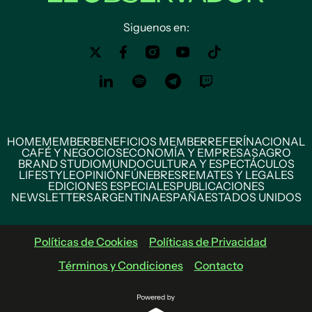
Siguenos en:
HOME
MEMBER
BENEFICIOS MEMBER
REFERÍ
NACIONAL
CAFÉ Y NEGOCIOS
ECONOMÍA Y EMPRESAS
AGRO
BRAND STUDIO
MUNDO
CULTURA Y ESPECTÁCULOS
LIFESTYLE
OPINIÓN
FÚNEBRES
REMATES Y LEGALES
EDICIONES ESPECIALES
PUBLICACIONES
NEWSLETTERS
ARGENTINA
ESPAÑA
ESTADOS UNIDOS
Políticas de Cookies
Políticas de Privacidad
Términos y Condiciones
Contacto