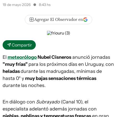
19 de mayo 2026
8:43 hs
Agregar El Observador en
Compartir
El
meteorólogo
Nubel Cisneros
anunció jornadas
"
muy frías"
para los próximos días en Uruguay, con
heladas
durante las madrugadas, mínimas de
hasta 0° y
muy bajas sensaciones térmicas
durante las noches.
En diálogo con
Subrayado
(Canal 10), el
especialista adelantó además jornadas con
nieblas, neblinas y temperaturas frescas
en gran