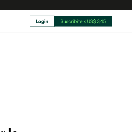
Login
Suscribite x US$ 3,45
uscríbete ahora a El Observador y elegí hasta
donde llegar.
Suscribite x US$ 3,45