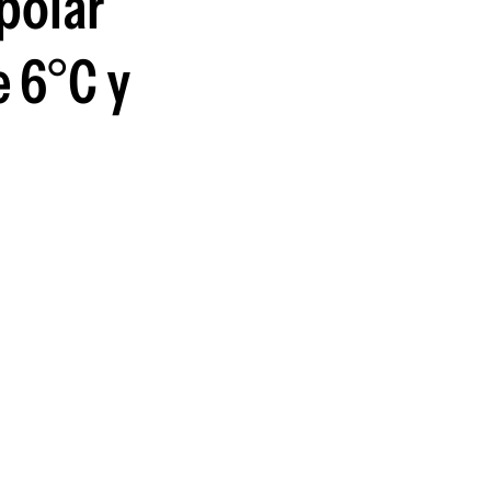
polar
e 6°C y