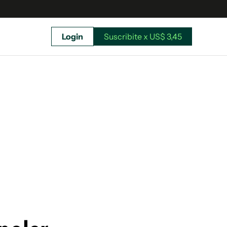
Login
Suscribite x US$ 3,45
uscríbete ahora a El Observador y elegí hasta
donde llegar.
Suscribite x US$ 3,45