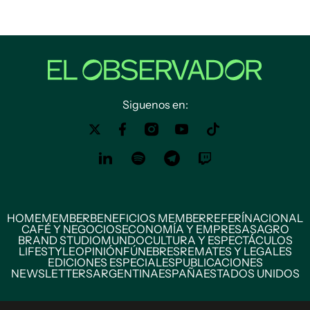
Siguenos en:
HOME
MEMBER
BENEFICIOS MEMBER
REFERÍ
NACIONAL
CAFÉ Y NEGOCIOS
ECONOMÍA Y EMPRESAS
AGRO
BRAND STUDIO
MUNDO
CULTURA Y ESPECTÁCULOS
LIFESTYLE
OPINIÓN
FÚNEBRES
REMATES Y LEGALES
EDICIONES ESPECIALES
PUBLICACIONES
NEWSLETTERS
ARGENTINA
ESPAÑA
ESTADOS UNIDOS