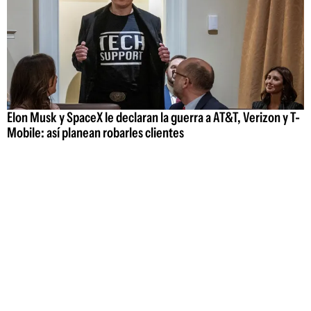
Elon Musk y SpaceX le declaran la guerra a AT&T, Verizon y T-
Mobile: así planean robarles clientes