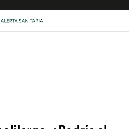
/ ALERTA SANITARIA
s
S
 Global
ave
y
ina
 Unidos