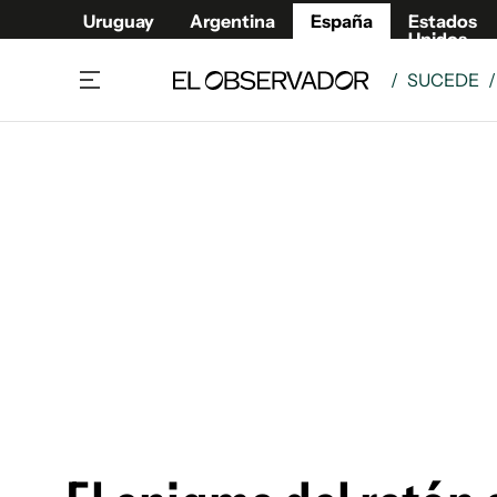
Uruguay
Argentina
España
Estados
Unidos
/
SUCEDE
Actualidad
Mirada
Economía y Finanzas
Impacto
Sucede
Data Cl
Relax
Urugua
Cine, series y música
Argent
Madrid & Comunidad
Estados
Pequeños Placeres