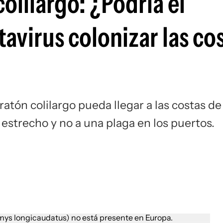
colilargo: ¿Podría el
Si
avirus colonizar las co
atón colilargo pueda llegar a las costas de
o estrecho y no a una plaga en los puertos.