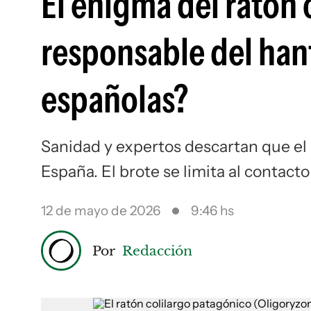
El enigma del ratón 
responsable del hant
españolas?
Sanidad y expertos descartan que el r
España. El brote se limita al contact
12 de mayo de 2026
9:46 hs
Por
Redacción