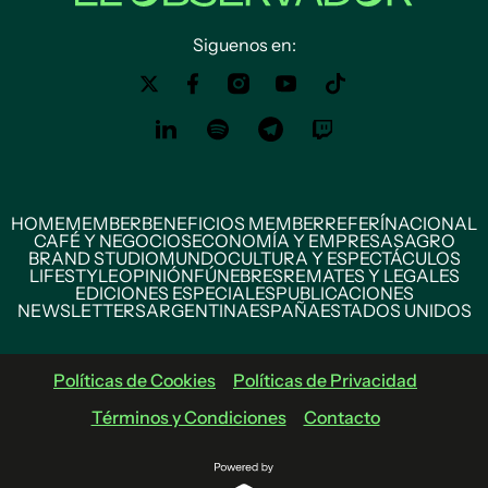
Siguenos en:
HOME
MEMBER
BENEFICIOS MEMBER
REFERÍ
NACIONAL
CAFÉ Y NEGOCIOS
ECONOMÍA Y EMPRESAS
AGRO
BRAND STUDIO
MUNDO
CULTURA Y ESPECTÁCULOS
LIFESTYLE
OPINIÓN
FÚNEBRES
REMATES Y LEGALES
EDICIONES ESPECIALES
PUBLICACIONES
NEWSLETTERS
ARGENTINA
ESPAÑA
ESTADOS UNIDOS
Políticas de Cookies
Políticas de Privacidad
Términos y Condiciones
Contacto