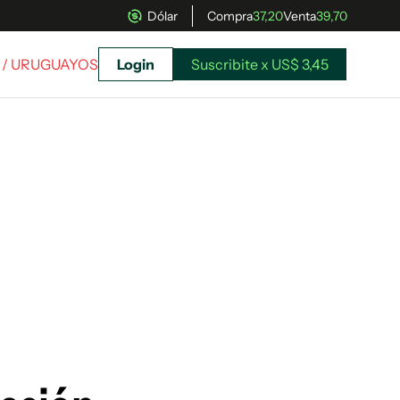
Dólar
Compra
37,20
Venta
39,70
/ URUGUAYOS
Login
Suscribite x US$ 3,45
uscríbete ahora a El Observador y elegí hasta
donde llegar.
Suscribite x US$ 3,45