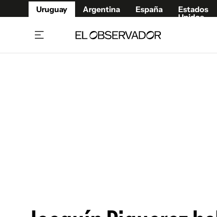
Uruguay
Argentina
España
Estados
Unidos
Home
Juegos 
Referí
Rugby
Fútbol
Básque
Mundial 2026
Tenis
Resultados Deportivos
Runnin
Fútbol internacional
Polidep
Copa Libertadores
Motor