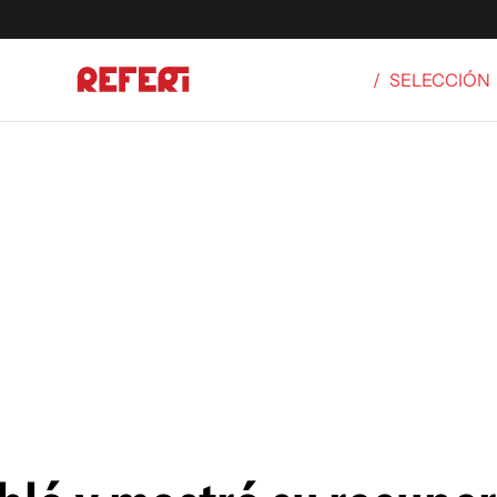
/
SELECCIÓN
Olímpicos
S
tbol
g
ortivo