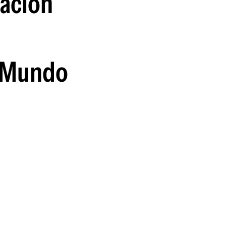
ración
guenos en:
l Mundo