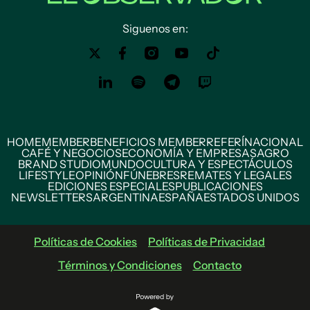
Siguenos en:
HOME
MEMBER
BENEFICIOS MEMBER
REFERÍ
NACIONAL
CAFÉ Y NEGOCIOS
ECONOMÍA Y EMPRESAS
AGRO
BRAND STUDIO
MUNDO
CULTURA Y ESPECTÁCULOS
LIFESTYLE
OPINIÓN
FÚNEBRES
REMATES Y LEGALES
EDICIONES ESPECIALES
PUBLICACIONES
NEWSLETTERS
ARGENTINA
ESPAÑA
ESTADOS UNIDOS
Políticas de Cookies
Políticas de Privacidad
Términos y Condiciones
Contacto