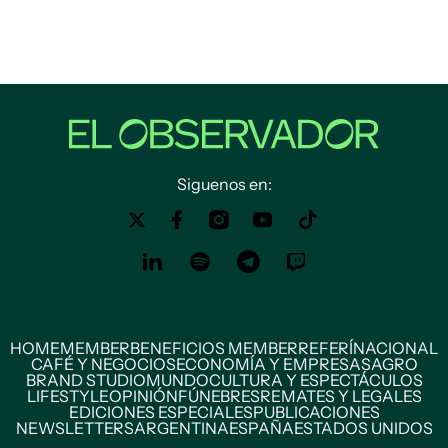
Siguenos en:
HOME
MEMBER
BENEFICIOS MEMBER
REFERÍ
NACIONAL
CAFÉ Y NEGOCIOS
ECONOMÍA Y EMPRESAS
AGRO
BRAND STUDIO
MUNDO
CULTURA Y ESPECTÁCULOS
LIFESTYLE
OPINIÓN
FÚNEBRES
REMATES Y LEGALES
EDICIONES ESPECIALES
PUBLICACIONES
NEWSLETTERS
ARGENTINA
ESPAÑA
ESTADOS UNIDOS