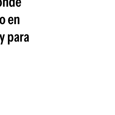
dónde
guenos en:
do en
y para