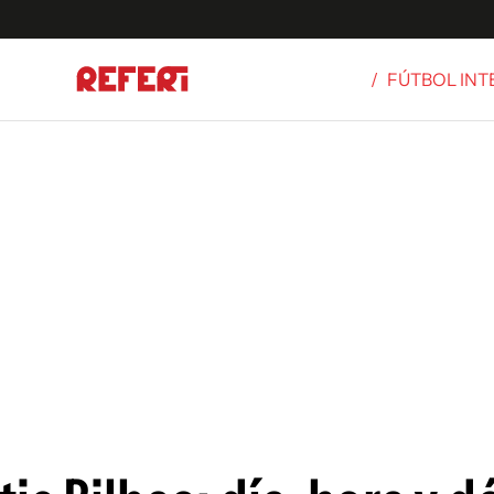
/
FÚTBOL IN
Olímpicos
S
tbol
g
ortivo