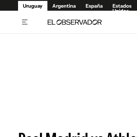
Uruguay
Argentina
España
Estados
Unidos
Home
Juegos 
Referí
Rugby
Fútbol
Básque
Mundial 2026
Tenis
Resultados Deportivos
Runnin
Fútbol internacional
Polidep
Copa Libertadores
Motor