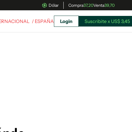
Dólar
Compra
37,20
Venta
39,70
TERNACIONAL
/ ESPAÑA
Login
Suscribite x US$ 3,45
uscríbete ahora a El Observador y elegí hasta
donde llegar.
Suscribite x US$ 3,45