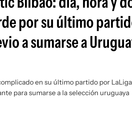
tic Bilbao: día, hora y 
Si
rde por su último parti
evio a sumarse a Urugua
complicado en su último partido por LaLiga
lante para sumarse a la selección uruguaya