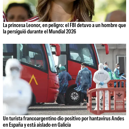
La princesa Leonor, en peligro: el FBI detuvo a un hombre que
la persiguió durante el Mundial 2026
Un turista francoargentino dio positivo por hantavirus Andes
en España y está aislado en Galicia