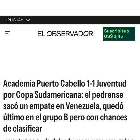
URUGUAY
Suscribite x
URUGUAY
US$ 3,45
ARGENTINA
ESPAÑA
ESTADOS UNIDOS
Academia Puerto Cabello 1-1 Juventud
por Copa Sudamericana: el pedrense
sacó un empate en Venezuela, quedó
último en el grupo B pero con chances
de clasificar