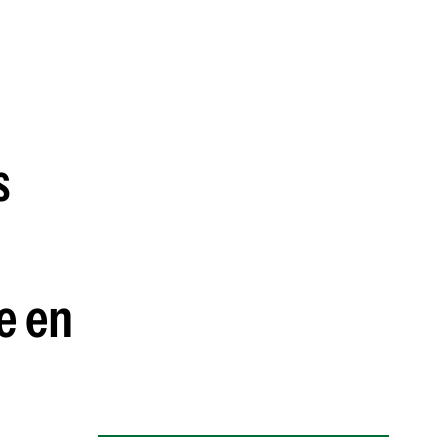
guenos en:
s
e en