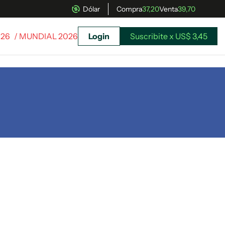
Dólar
Compra
37,20
Venta
39,70
026
/ MUNDIAL 2026
Login
Suscribite x US$ 3,45
uscríbete ahora a El Observador y elegí hasta
donde llegar.
Suscribite x US$ 3,45