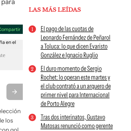
 para
LAS MÁS LEÍDAS
El pago de las cuotas de
Compartir
Leonardo Fernández de Peñarol
a Toluca: lo que dicen Evaristo
González e Ignacio Ruglio
nte
El duro momento de Sergio
Rochet: lo operan este martes y
el club contrató a un arquero de
primer nivel para Internacional
de Porto Alegre
elección
Tras dos interinatos, Gustavo
e los
Matosas renunció como gerente
con gol