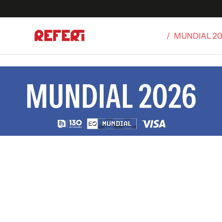
/
MUNDIAL 2
Olímpicos
S
tbol
g
ortivo