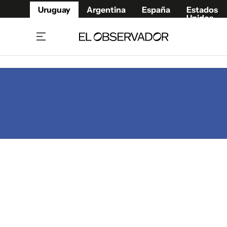
Uruguay
Argentina
España
Estados
Unidos
Home
Juegos 
Referí
Rugby
Fútbol
Básque
Mundial 2026
Tenis
Resultados Deportivos
Runnin
Fútbol internacional
Polidep
Copa Libertadores
Motor