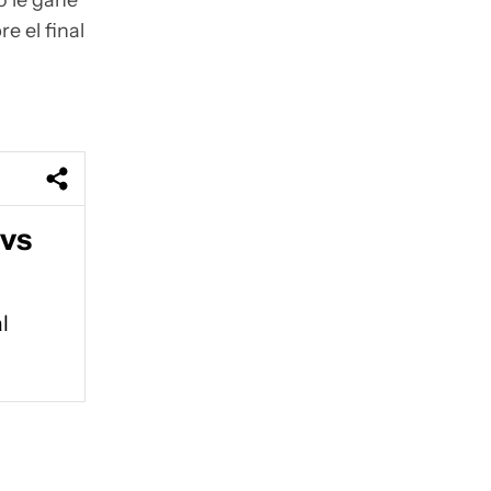
o le gane
e el final
 vs
l