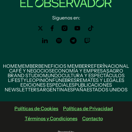
Siguenos en:
HOME
MEMBER
BENEFICIOS MEMBER
REFERÍ
NACIONAL
CAFÉ Y NEGOCIOS
ECONOMÍA Y EMPRESAS
AGRO
BRAND STUDIO
MUNDO
CULTURA Y ESPECTÁCULOS
LIFESTYLE
OPINIÓN
FÚNEBRES
REMATES Y LEGALES
EDICIONES ESPECIALES
PUBLICACIONES
NEWSLETTERS
ARGENTINA
ESPAÑA
ESTADOS UNIDOS
Políticas de Cookies
Políticas de Privacidad
Términos y Condiciones
Contacto