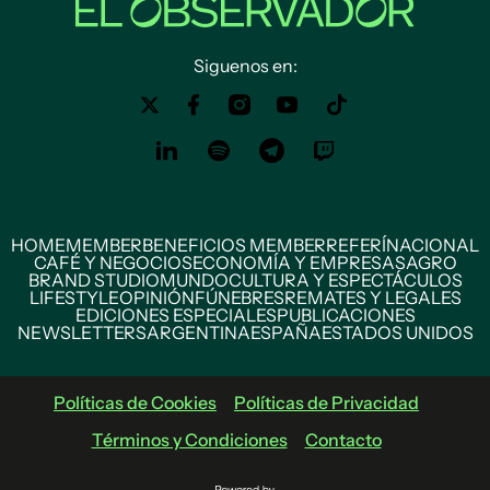
Siguenos en:
HOME
MEMBER
BENEFICIOS MEMBER
REFERÍ
NACIONAL
CAFÉ Y NEGOCIOS
ECONOMÍA Y EMPRESAS
AGRO
BRAND STUDIO
MUNDO
CULTURA Y ESPECTÁCULOS
LIFESTYLE
OPINIÓN
FÚNEBRES
REMATES Y LEGALES
EDICIONES ESPECIALES
PUBLICACIONES
NEWSLETTERS
ARGENTINA
ESPAÑA
ESTADOS UNIDOS
Políticas de Cookies
Políticas de Privacidad
Términos y Condiciones
Contacto