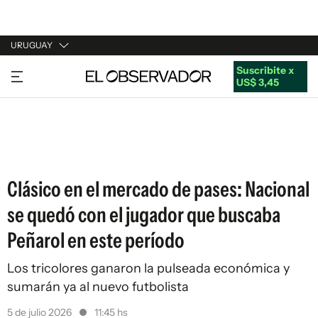
URUGUAY
Suscribite x
URUGUAY
US$ 3,45
ARGENTINA
ESPAÑA
ESTADOS UNIDOS
Clásico en el mercado de pases: Nacional
se quedó con el jugador que buscaba
Peñarol en este período
Los tricolores ganaron la pulseada económica y
sumarán ya al nuevo futbolista
5 de julio 2026
11:45 hs