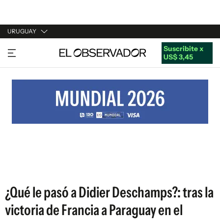
URUGUAY
Suscribite x
URUGUAY
US$ 3,45
ARGENTINA
ESPAÑA
ESTADOS UNIDOS
¿Qué le pasó a Didier Deschamps?: tras la
victoria de Francia a Paraguay en el