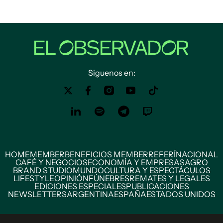
Siguenos en:
HOME
MEMBER
BENEFICIOS MEMBER
REFERÍ
NACIONAL
CAFÉ Y NEGOCIOS
ECONOMÍA Y EMPRESAS
AGRO
BRAND STUDIO
MUNDO
CULTURA Y ESPECTÁCULOS
LIFESTYLE
OPINIÓN
FÚNEBRES
REMATES Y LEGALES
EDICIONES ESPECIALES
PUBLICACIONES
NEWSLETTERS
ARGENTINA
ESPAÑA
ESTADOS UNIDOS