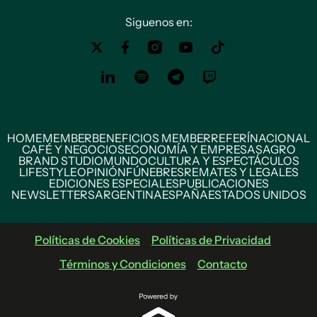
Siguenos en:
HOME
MEMBER
BENEFICIOS MEMBER
REFERÍ
NACIONAL
CAFÉ Y NEGOCIOS
ECONOMÍA Y EMPRESAS
AGRO
BRAND STUDIO
MUNDO
CULTURA Y ESPECTÁCULOS
LIFESTYLE
OPINIÓN
FÚNEBRES
REMATES Y LEGALES
EDICIONES ESPECIALES
PUBLICACIONES
NEWSLETTERS
ARGENTINA
ESPAÑA
ESTADOS UNIDOS
Políticas de Cookies
Políticas de Privacidad
Términos y Condiciones
Contacto