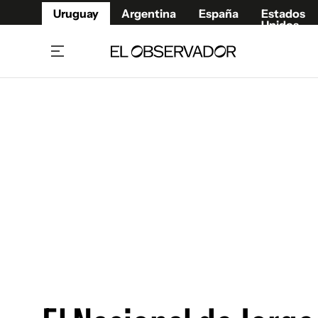
Uruguay
Argentina
España
Estados
Unidos
Home
Juegos 
Referí
Rugby
Fútbol
Básque
Mundial 2026
Tenis
Resultados Deportivos
Runnin
Fútbol internacional
Polidep
Copa Libertadores
Motor