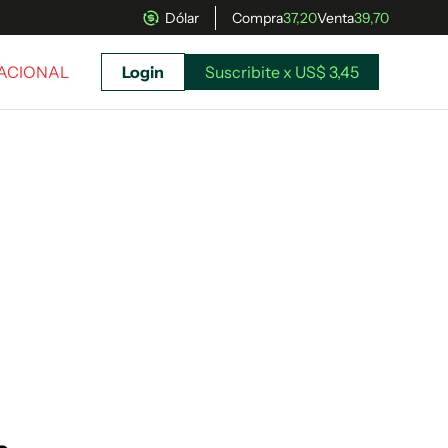
Dólar
Compra
37,20
Venta
39,70
NACIONAL
Login
Suscribite x US$ 3,45
uscríbete ahora a El Observador y elegí hasta
donde llegar.
Suscribite x US$ 3,45