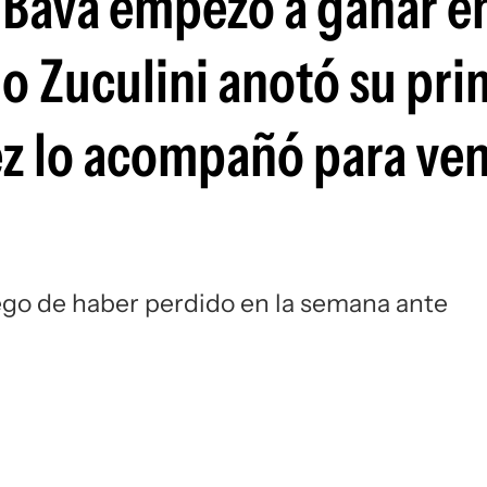
e Bava empezó a ganar e
Si
 Zuculini anotó su pri
z lo acompañó para ven
uego de haber perdido en la semana ante