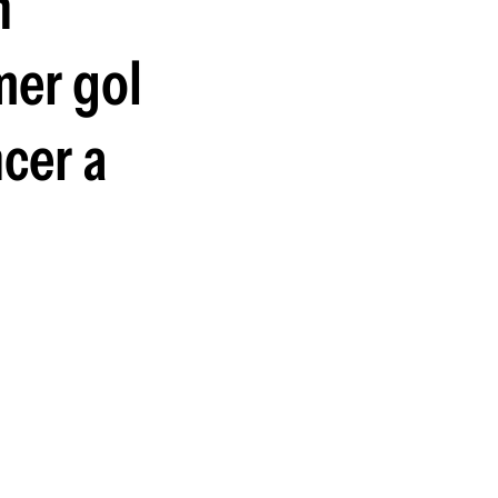
n
guenos en:
mer gol
cer a