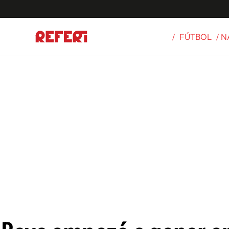
/
FÚTBOL
/ 
Olímpicos
S
tbol
g
ortivo