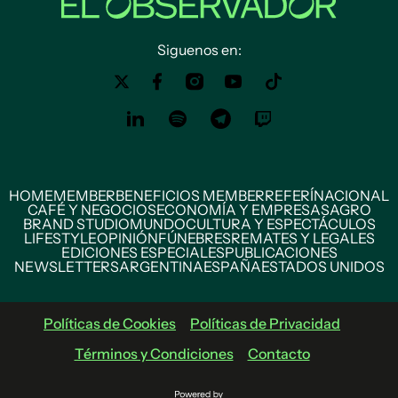
Siguenos en:
HOME
MEMBER
BENEFICIOS MEMBER
REFERÍ
NACIONAL
CAFÉ Y NEGOCIOS
ECONOMÍA Y EMPRESAS
AGRO
BRAND STUDIO
MUNDO
CULTURA Y ESPECTÁCULOS
LIFESTYLE
OPINIÓN
FÚNEBRES
REMATES Y LEGALES
EDICIONES ESPECIALES
PUBLICACIONES
NEWSLETTERS
ARGENTINA
ESPAÑA
ESTADOS UNIDOS
Políticas de Cookies
Políticas de Privacidad
Términos y Condiciones
Contacto