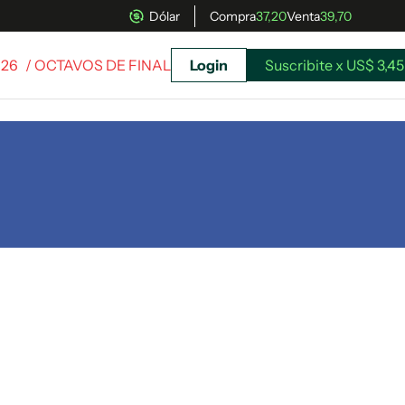
Dólar
Compra
37,20
Venta
39,70
026
/ OCTAVOS DE FINAL
Login
Suscribite x US$ 3,45
uscríbete ahora a El Observador y elegí hasta
donde llegar.
Suscribite x US$ 3,45