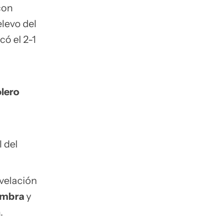
con
elevo del
ó el 2-1
olero
l del
evelación
ombra
y
.