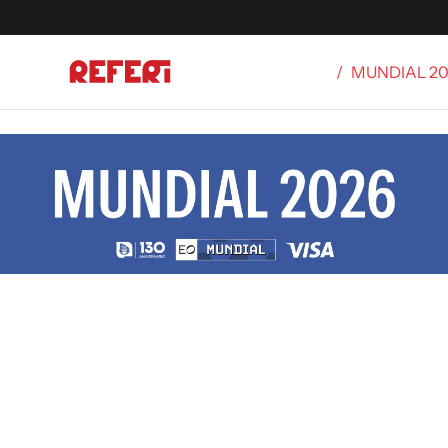
/
MUNDIAL 2
Olímpicos
S
tbol
g
ortivo