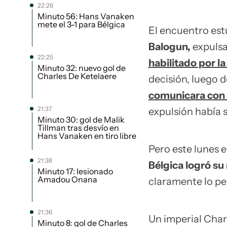
22:26
Minuto 56: Hans Vanaken
mete el 3-1 para Bélgica
El encuentro es
Balogun,
expulsa
22:25
habilitado por la
Minuto 32: nuevo gol de
Charles De Ketelaere
decisión, luego 
comunicara con el
21:37
expulsión había si
Minuto 30: gol de Malik
Tillman tras desvío en
Hans Vanaken en tiro libre
Pero este lunes e
21:38
Bélgica logró su
Minuto 17: lesionado
Amadou Onana
claramente lo pe
21:36
Un imperial Char
Minuto 8: gol de Charles