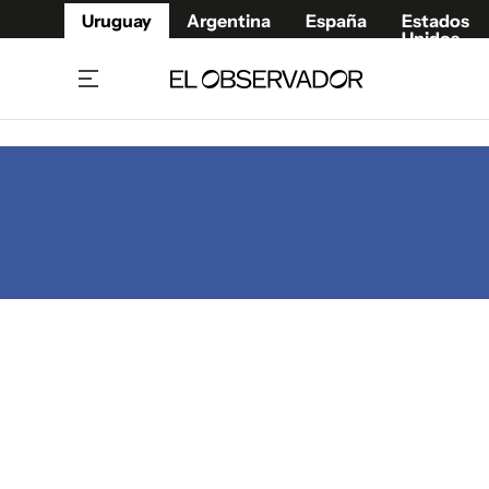
Uruguay
Argentina
España
Estados
Unidos
Home
Juegos 
Referí
Rugby
Fútbol
Básque
Mundial 2026
Tenis
Resultados Deportivos
Runnin
Fútbol internacional
Polidep
Copa Libertadores
Motor