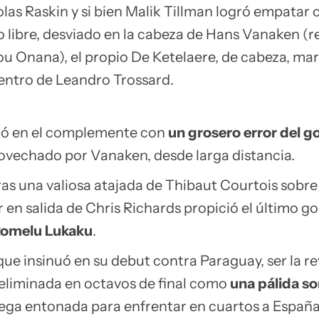
las Raskin y si bien Malik Tillman logró empatar 
o libre, desviado en la cabeza de Hans Vanaken (r
 Onana), el propio De Ketelaere, de cabeza, marc
centro de Leandro Trossard.
rró en el complemente con
un grosero error del g
vechado por Vanaken, desde larga distancia.
tras una valiosa atajada de Thibaut Courtois sobre
 en salida de Chris Richards propició el último go
Romelu Lukaku
.
que insinuó en su debut contra Paraguay, ser la r
 eliminada en octavos de final como
una pálida s
llega entonada para enfrentar en cuartos a España