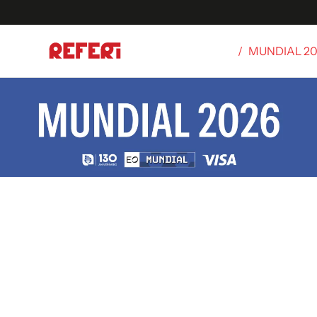
/
MUNDIAL 2
Olímpicos
S
tbol
g
ortivo