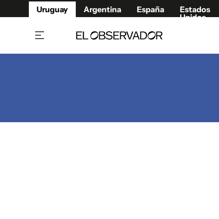
Uruguay
Argentina
España
Estados
Unidos
Home
Juegos 
Referí
Rugby
Fútbol
Básque
Mundial 2026
Tenis
Resultados Deportivos
Runnin
Fútbol internacional
Polidep
Copa Libertadores
Motor