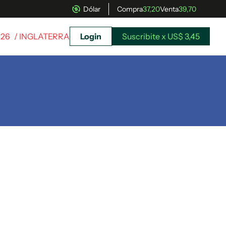
Dólar
Compra
37,20
Venta
39,70
026
/ INGLATERRA
Login
Suscribite x US$ 3,45
uscríbete ahora a El Observador y elegí hasta
donde llegar.
Suscribite x US$ 3,45