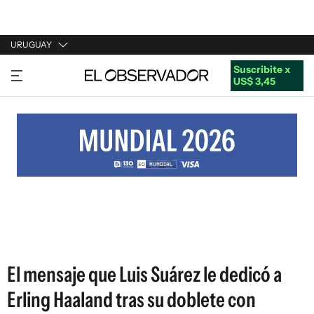
URUGUAY
Suscribite x
URUGUAY
US$ 3,45
ARGENTINA
ESPAÑA
ESTADOS UNIDOS
El mensaje que Luis Suárez le dedicó a
Erling Haaland tras su doblete con