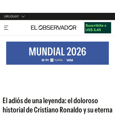
URUGUAY
Suscribite x
URUGUAY
US$ 3,45
ARGENTINA
ESPAÑA
ESTADOS UNIDOS
El adiós de una leyenda: el doloroso
historial de Cristiano Ronaldo y su eterna