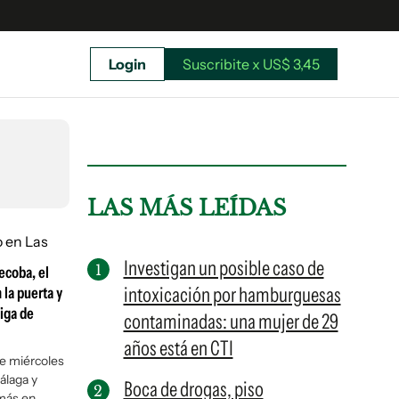
Login
Suscribite x US$ 3,45
uscríbete ahora a El Observador y elegí hasta
donde llegar.
LAS MÁS LEÍDAS
Investigan un posible caso de
ecoba, el
intoxicación por hamburguesas
 la puerta y
Liga de
contaminadas: una mujer de 29
años está en CTI
te miércoles
álaga y
Boca de drogas, piso
Suscribite x US$ 3,45
más en