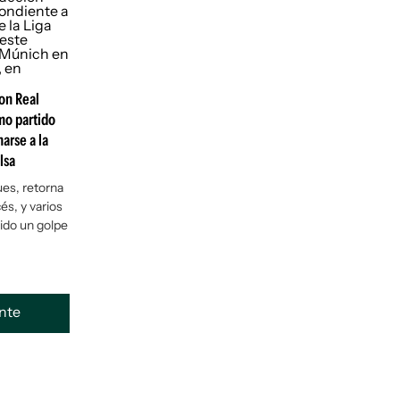
on Real
mo partido
arse a la
lsa
ues, retorna
és, y varios
bido un golpe
ente