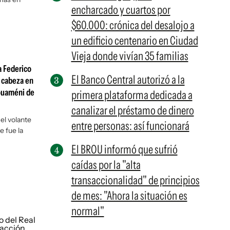
encharcado y cuartos por
$60.000: crónica del desalojo a
un edificio centenario en Ciudad
Vieja donde vivían 35 familias
a Federico
El Banco Central autorizó a la
a cabeza en
ouaméni de
primera plataforma dedicada a
canalizar el préstamo de dinero
 el volante
entre personas: así funcionará
e fue la
El BROU informó que sufrió
caídas por la "alta
transaccionalidad" de principios
de mes: "Ahora la situación es
normal"