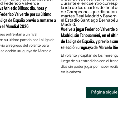
s Athletic Bilbao: día, hora y
Federico Valverde por su último
aLiga de España previo a sumarse a
a el Mundial 2026
Vuelve a jugar Federico Valverde c
s enfrentan a un rival
Madrid, sin Tchouaméni, en el últi
n su último partido por LaLiga de
de LaLiga de España, y previo a sum
vio al regreso del volante para
selección uruguaya de Marcelo Bie
 selección uruguaya de Marcelo
El volante y capitán de los mereng
luego de su entredicho con el franc
días sin poder jugar por haber reci
en la cabeza
Página sigui