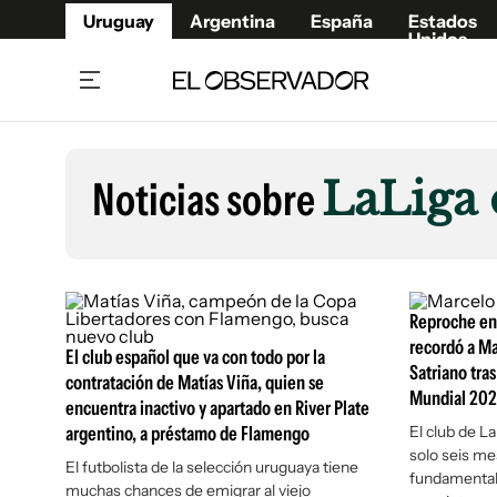
Uruguay
Argentina
España
Estados
Unidos
Home
Lifestyl
Member
Opinió
Noticias sobre
LaLiga 
Beneficios Member
Fúnebr
Referí
Remates
11°C
Viernes:
Ahora en:
Montevideo
Nacional
Mín
9°
Máx
11°
Edicion
Nubes
Café y Negocios
Publica
Reproche en 
Economía y Empresas
Newslet
recordó a Ma
El club español que va con todo por la
Satriano tra
Agro
Argent
contratación de Matías Viña, quien se
Mundial 2026
encuentra inactivo y apartado en River Plate
Brand Studio
España
argentino, a préstamo de Flamengo
El club de L
Mundo
Estados
solo seis me
El futbolista de la selección uruguaya tiene
Cultura y Espectáculos
fundamental p
muchas chances de emigrar al viejo