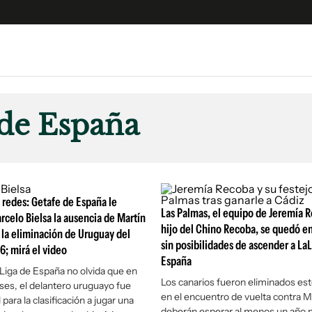
e
S
n
de España
es
Siguenos en:
 y Legales
es especiales
ciones
redes: Getafe de España le
ters
Las Palmas, el equipo de Jeremía R
rcelo Bielsa la ausencia de Martín
hijo del Chino Recoba, se quedó en
s la eliminación de Uruguay del
ina
sin posibilidades de ascender a La
; mirá el video
España
aLiga de España no olvida que en
 Unidos
Los canarios fueron eliminados es
ses, el delantero uruguayo fue
en el encuentro de vuelta contra M
ara la clasificación a jugar una
deberán esperar al menos un año 