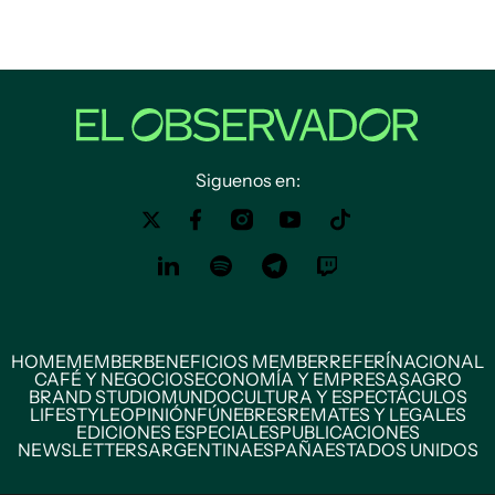
Siguenos en:
HOME
MEMBER
BENEFICIOS MEMBER
REFERÍ
NACIONAL
CAFÉ Y NEGOCIOS
ECONOMÍA Y EMPRESAS
AGRO
BRAND STUDIO
MUNDO
CULTURA Y ESPECTÁCULOS
LIFESTYLE
OPINIÓN
FÚNEBRES
REMATES Y LEGALES
EDICIONES ESPECIALES
PUBLICACIONES
NEWSLETTERS
ARGENTINA
ESPAÑA
ESTADOS UNIDOS