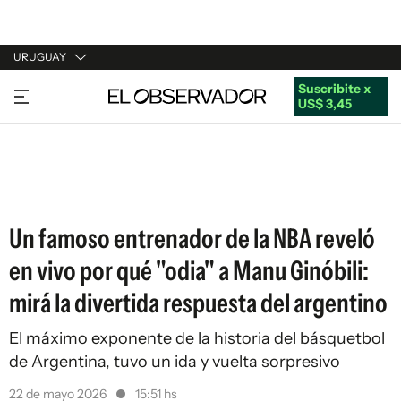
URUGUAY
Suscribite x
URUGUAY
US$ 3,45
ARGENTINA
ESPAÑA
ESTADOS UNIDOS
Un famoso entrenador de la NBA reveló
en vivo por qué "odia" a Manu Ginóbili:
mirá la divertida respuesta del argentino
El máximo exponente de la historia del básquetbol
de Argentina, tuvo un ida y vuelta sorpresivo
22 de mayo 2026
15:51 hs