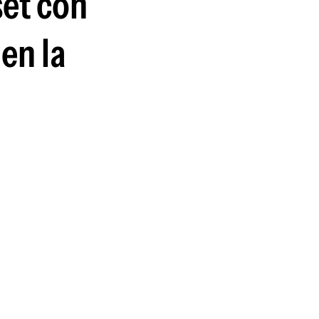
set con
en la