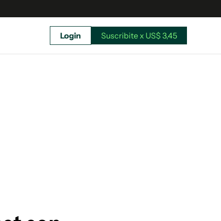
Login
Suscribite x US$ 3,45
uscríbete ahora a El Observador y elegí hasta
donde llegar.
Suscribite x US$ 3,45