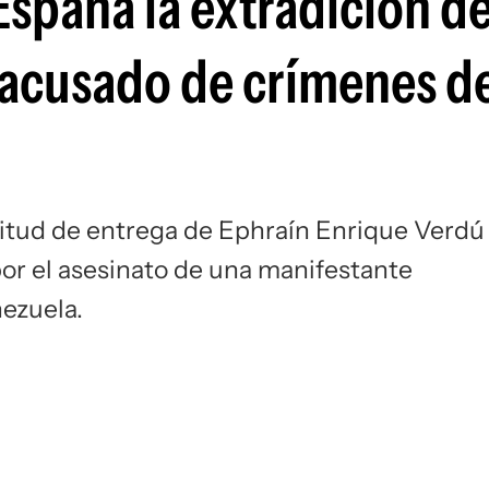
 España la extradición d
Si
acusado de crímenes de
icitud de entrega de Ephraín Enrique Verdú
por el asesinato de una manifestante
nezuela.