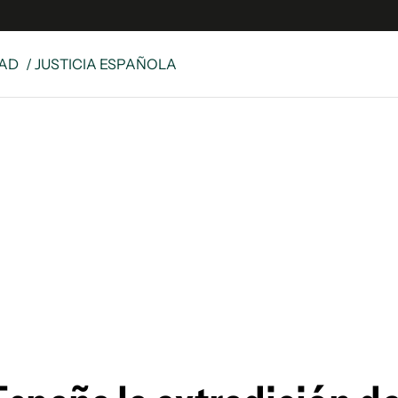
DAD
/ JUSTICIA ESPAÑOLA
s
S
 Global
ave
y
ina
 Unidos