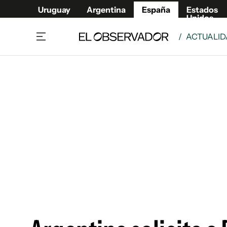
Uruguay
Argentina
España
Estados
Unidos
/
ACTUALI
Actualidad
Mirada
Economía y Finanzas
Impacto
Sucede
Data Cl
Relax
Urugua
Cine, series y música
Argent
Madrid & Comunidad
Estados
Pequeños Placeres