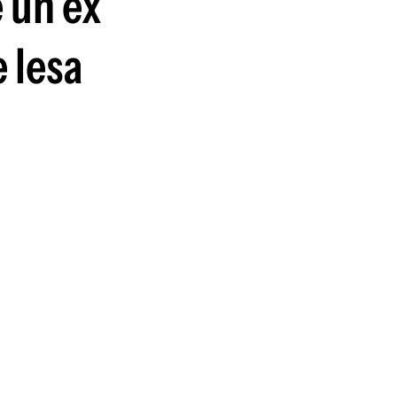
e un ex
guenos en:
 lesa