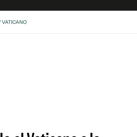
/ VATICANO
 Latina
S
es
y
ina