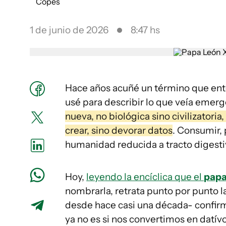
1 de junio de 2026
8:47 hs
Hace años acuñé un término que ento
usé para describir lo que veía emer
nueva, no biológica sino civilizatoria,
crear, sino devorar datos
. Consumir, 
humanidad reducida a tracto digesti
Hoy,
leyendo la encíclica que el
papa
nombrarla, retrata punto por punto
desde hace casi una década- confir
ya no es si nos convertimos en datív