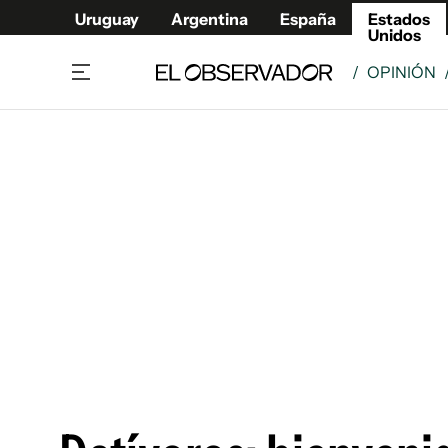
Uruguay
Argentina
España
Estados
Unidos
/
OPINIÓN
Home
América
Política
Deport
Economía
Urugua
Sociedad
Argent
Inmigración
España