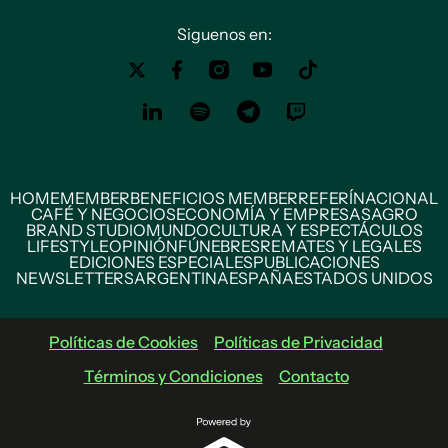
Siguenos en:
HOME
MEMBER
BENEFICIOS MEMBER
REFERÍ
NACIONAL
CAFÉ Y NEGOCIOS
ECONOMÍA Y EMPRESAS
AGRO
BRAND STUDIO
MUNDO
CULTURA Y ESPECTÁCULOS
LIFESTYLE
OPINIÓN
FÚNEBRES
REMATES Y LEGALES
EDICIONES ESPECIALES
PUBLICACIONES
NEWSLETTERS
ARGENTINA
ESPAÑA
ESTADOS UNIDOS
Políticas de Cookies
Políticas de Privacidad
Términos y Condiciones
Contacto