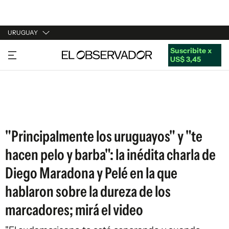
URUGUAY
Suscribite x
URUGUAY
US$ 3,45
ARGENTINA
ESPAÑA
ESTADOS UNIDOS
"Principalmente los uruguayos" y "te
hacen pelo y barba": la inédita charla de
Diego Maradona y Pelé en la que
hablaron sobre la dureza de los
marcadores; mirá el video