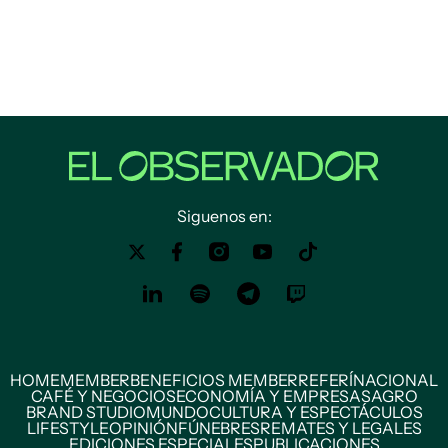
Siguenos en:
HOME
MEMBER
BENEFICIOS MEMBER
REFERÍ
NACIONAL
CAFÉ Y NEGOCIOS
ECONOMÍA Y EMPRESAS
AGRO
BRAND STUDIO
MUNDO
CULTURA Y ESPECTÁCULOS
LIFESTYLE
OPINIÓN
FÚNEBRES
REMATES Y LEGALES
EDICIONES ESPECIALES
PUBLICACIONES