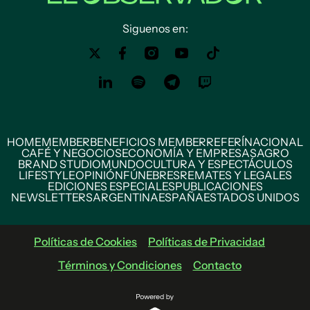
Siguenos en:
HOME
MEMBER
BENEFICIOS MEMBER
REFERÍ
NACIONAL
CAFÉ Y NEGOCIOS
ECONOMÍA Y EMPRESAS
AGRO
BRAND STUDIO
MUNDO
CULTURA Y ESPECTÁCULOS
LIFESTYLE
OPINIÓN
FÚNEBRES
REMATES Y LEGALES
EDICIONES ESPECIALES
PUBLICACIONES
NEWSLETTERS
ARGENTINA
ESPAÑA
ESTADOS UNIDOS
Políticas de Cookies
Políticas de Privacidad
Términos y Condiciones
Contacto