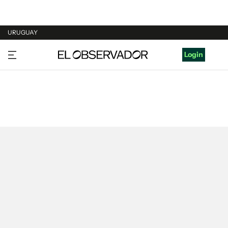
URUGUAY
URUGUAY
Login
ARGENTINA
ESPAÑA
ESTADOS UNIDOS