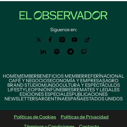
Siguenos en:
HOME
MEMBER
BENEFICIOS MEMBER
REFERÍ
NACIONAL
CAFÉ Y NEGOCIOS
ECONOMÍA Y EMPRESAS
AGRO
BRAND STUDIO
MUNDO
CULTURA Y ESPECTÁCULOS
LIFESTYLE
OPINIÓN
FÚNEBRES
REMATES Y LEGALES
EDICIONES ESPECIALES
PUBLICACIONES
NEWSLETTERS
ARGENTINA
ESPAÑA
ESTADOS UNIDOS
Políticas de Cookies
Políticas de Privacidad
Términos y Condiciones
Contacto