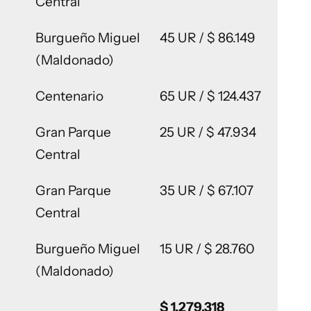
Central
Burgueño Miguel
45 UR / $ 86.149
(Maldonado)
Centenario
65 UR / $ 124.437
Gran Parque
25 UR / $ 47.934
Central
Gran Parque
35 UR / $ 67.107
Central
Burgueño Miguel
15 UR / $ 28.760
(Maldonado)
$ 1.279.318