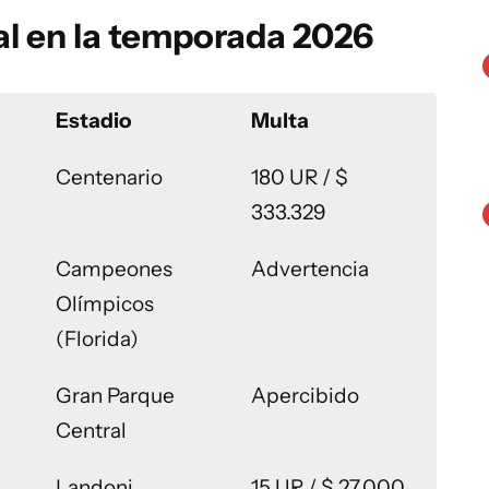
al en la temporada 2026
Estadio
Multa
Centenario
180 UR / $
333.329
Campeones
Advertencia
Olímpicos
(Florida)
Gran Parque
Apercibido
Central
Landoni
15 UR / $ 27.000