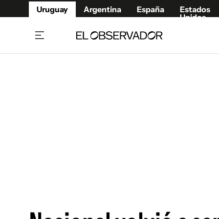
Uruguay
Argentina
España
Estados
Unidos
Home
Juegos 
Referí
Rugby
Fútbol
Básque
Mundial 2026
Tenis
Resultados Deportivos
Runnin
Fútbol internacional
Polidep
Copa Libertadores
Motor