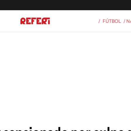
/
FÚTBOL
/ 
Olímpicos
S
tbol
g
ortivo