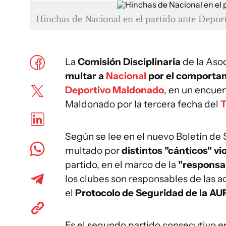
Hinchas de Nacional en el partido ante Depo
La
Comisión Disciplinaria
de la Aso
multar a
Nacional
por el
comportam
Deportivo Maldonado
, en un encue
Maldonado por la tercera fecha del
T
Según se lee en el nuevo Boletín de S
multado por
distintos "cánticos" v
partido, en el marco de la
"responsab
los clubes son responsables de las a
el
Protocolo de Seguridad de la AUF
Es el segundo partido consecutivo e