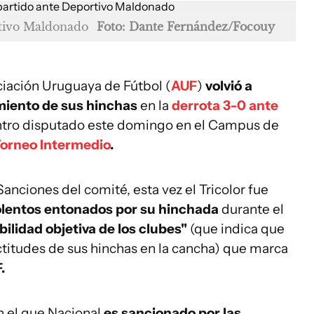
rtivo Maldonado
Foto: Dante Fernández/Focouy
ciación Uruguaya de Fútbol (
AUF
)
volvió a
iento de sus hinchas
en la
derrota 3-0 ante
ntro disputado este domingo en el Campus de
orneo Intermedio
.
anciones del comité, esta vez el Tricolor fue
iolentos entonados por su hinchada
durante el
ilidad objetiva de los clubes"
(que indica que
ctitudes de sus hinchas en la cancha) que marca
.
n el que Nacional
es sancionado por las