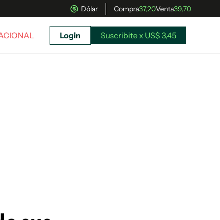
Dólar
Compra
37,20
Venta
39,70
NACIONAL
Login
Suscribite x US$ 3,45
uscríbete ahora a El Observador y elegí hasta
donde llegar.
Suscribite x US$ 3,45