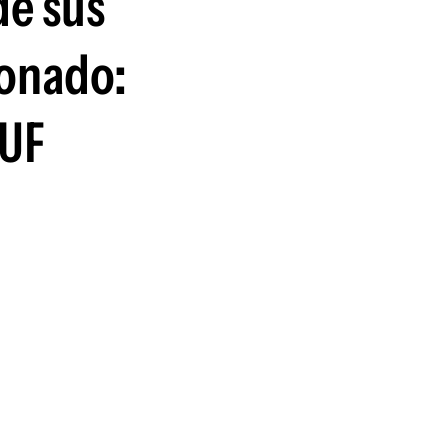
de sus
guenos en:
donado:
AUF