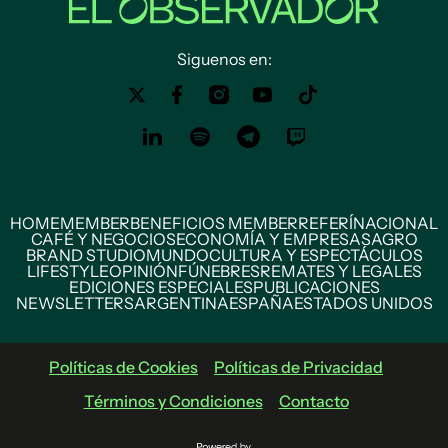
Siguenos en:
HOME
MEMBER
BENEFICIOS MEMBER
REFERÍ
NACIONAL
CAFÉ Y NEGOCIOS
ECONOMÍA Y EMPRESAS
AGRO
BRAND STUDIO
MUNDO
CULTURA Y ESPECTÁCULOS
LIFESTYLE
OPINIÓN
FÚNEBRES
REMATES Y LEGALES
EDICIONES ESPECIALES
PUBLICACIONES
NEWSLETTERS
ARGENTINA
ESPAÑA
ESTADOS UNIDOS
Políticas de Cookies
Políticas de Privacidad
Términos y Condiciones
Contacto