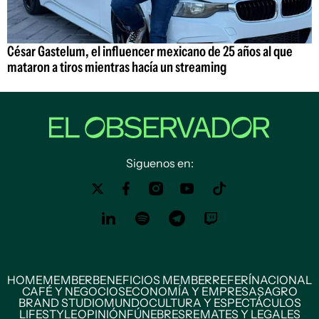
César Gastelum, el influencer mexicano de 25 años al que
mataron a tiros mientras hacía un streaming
Siguenos en:
HOME
MEMBER
BENEFICIOS MEMBER
REFERÍ
NACIONAL
CAFÉ Y NEGOCIOS
ECONOMÍA Y EMPRESAS
AGRO
BRAND STUDIO
MUNDO
CULTURA Y ESPECTÁCULOS
LIFESTYLE
OPINIÓN
FÚNEBRES
REMATES Y LEGALES