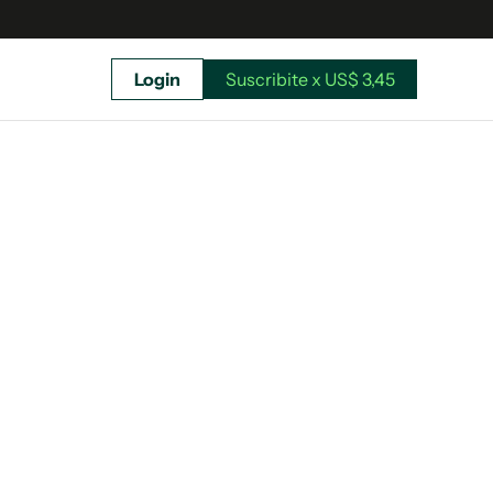
Login
Suscribite x US$ 3,45
uscríbete ahora a El Observador y elegí hasta
donde llegar.
Suscribite x US$ 3,45