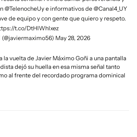
en
@TelenocheUy
e informativos de
@Canal4_UY
lave de equipo y con gente que quiero y respeto.
ttps://t.co/DtHIWhlxez
i (@javiermaximo56)
May 28, 2026
 la vuelta de Javier Máximo Goñi a una pantalla
odista dejó su huella en esa misma señal tanto
mo al frente del recordado programa dominical