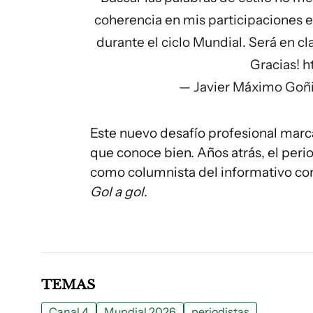
coherencia en mis participaciones 
durante el ciclo Mundial. Será en c
Gracias!
h
— Javier Máximo Goñ
Este nuevo desafío profesional marca
que conoce bien. Años atrás, el peri
como columnista del informativo co
Gol a gol
.
TEMAS
Canal 4
Mundial 2026
periodistas