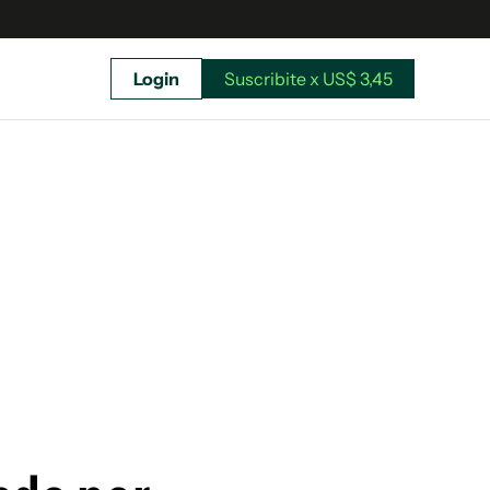
Login
Suscribite x US$ 3,45
uscríbete ahora a El Observador y elegí hasta
donde llegar.
Suscribite x US$ 3,45