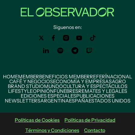
Siguenos en:
HOME
MEMBER
BENEFICIOS MEMBER
REFERÍ
NACIONAL
CAFÉ Y NEGOCIOS
ECONOMÍA Y EMPRESAS
AGRO
BRAND STUDIO
MUNDO
CULTURA Y ESPECTÁCULOS
LIFESTYLE
OPINIÓN
FÚNEBRES
REMATES Y LEGALES
EDICIONES ESPECIALES
PUBLICACIONES
NEWSLETTERS
ARGENTINA
ESPAÑA
ESTADOS UNIDOS
Políticas de Cookies
Políticas de Privacidad
Términos y Condiciones
Contacto