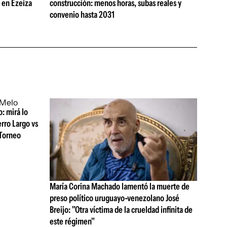
s en Ezeiza
construcción: menos horas, subas reales y
convenio hasta 2031
: mirá lo
erro Largo vs
 Torneo
María Corina Machado lamentó la muerte de
preso político uruguayo-venezolano José
Breijo: "Otra víctima de la crueldad infinita de
este régimen"