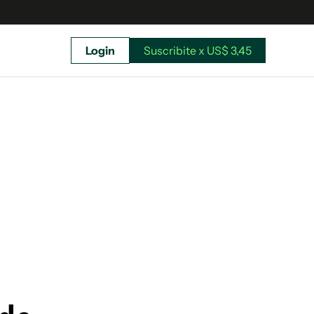
Login
Suscribite x US$ 3,45
uscríbete ahora a El Observador y elegí hasta
donde llegar.
Suscribite x US$ 3,45