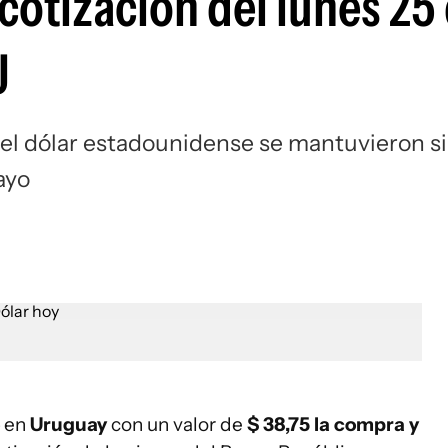
 cotización del lunes 25
U
 del dólar estadounidense se mantuvieron s
ayo
o
en
Uruguay
con un valor de
$ 38,75 la compra y