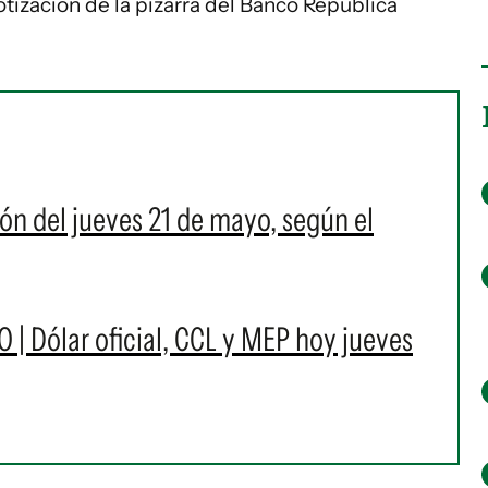
otización de la pizarra del Banco República
ión del jueves 21 de mayo, según el
O | Dólar oficial, CCL y MEP hoy jueves