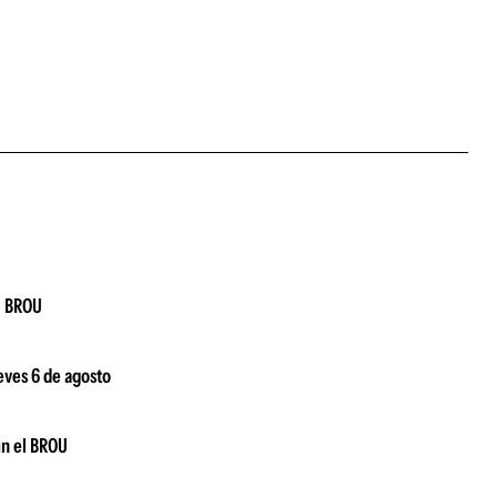
el BROU
ueves 6 de agosto
ún el BROU