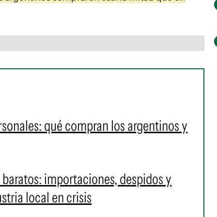
sonales: qué compran los argentinos y
baratos: importaciones, despidos y
tria local en crisis