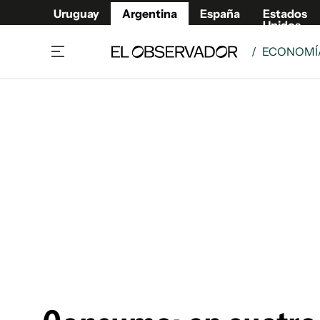
Uruguay
Argentina
España
Estados
Unidos
/
ECONOMÍA
Home
Deport
Política
El Obse
Economía y negocios
Urugua
Zoom
España
Sociedad
Estados
Espectáculos