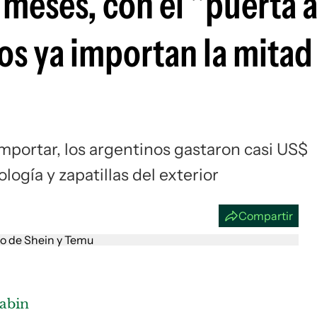
meses, con el "puerta 
Si
os ya importan la mitad
importar, los argentinos gastaron casi US$
logía y zapatillas del exterior
Compartir
abin