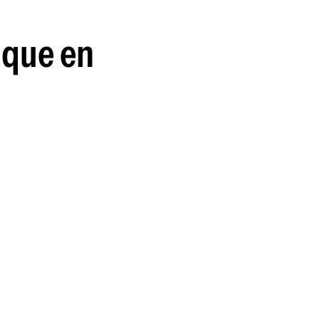
a
guenos en:
 que en