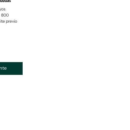
 dudas
yos
$ 800
mite previo
ente