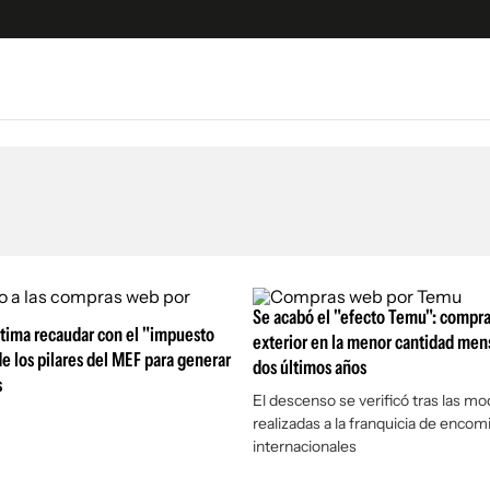
e
S
n
es
Siguenos en:
 y Legales
es especiales
ciones
Se acabó el "efecto Temu": compra
tima recaudar con el "impuesto
ters
exterior en la menor cantidad mens
e los pilares del MEF para generar
dos últimos años
ina
s
El descenso se verificó tras las mo
realizadas a la franquicia de enco
 Unidos
internacionales