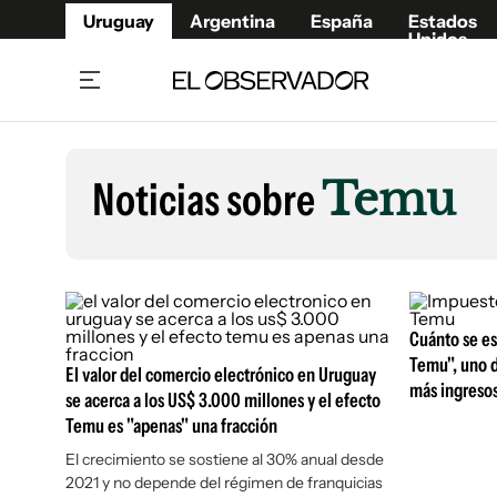
Uruguay
Argentina
España
Estados
Unidos
Home
Lifestyl
Member
Opinió
Noticias sobre
Temu
Beneficios Member
Fúnebr
Referí
Remates
15°C
Jueves:
Ahora en:
Montevideo
Nacional
Mín
10°
Máx
Edicion
15°
Lluvia Ligera
Café y Negocios
Publica
Economía y Empresas
Cuánto se es
Newslet
Temu", uno d
Agro
Argent
El valor del comercio electrónico en Uruguay
más ingreso
se acerca a los US$ 3.000 millones y el efecto
Brand Studio
España
Temu es "apenas" una fracción
Mundo
Estados
El crecimiento se sostiene al 30% anual desde
Cultura y Espectáculos
2021 y no depende del régimen de franquicias