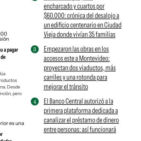
encharcado y cuartos por
$60.000: crónica del desalojo a
un edificio centenario en Ciudad
Vieja donde vivían 35 familias
Empezaron las obras en los
mu a pagar
 de
accesos este a Montevideo:
proyectan dos viaductos, más
lúa
carriles y una rotonda para
productos
mejorar el tránsito
orma. Desde
nción, pero
El Banco Central autorizó a la
primera plataforma dedicada a
canalizar el préstamo de dinero
entre personas: así funcionará
or