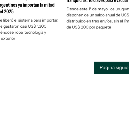
franquicias: 16 claves para evacuar
argentinos ya importan la mitad
Desde este 1° de mayo, los urugua
 el 2025
disponen de un saldo anual de US
 liberó el sistema para importar,
distribuido en tres envíos, sin el lí
os gastaron casi US$ 1.300
de US$ 200 por paquete
yéndose ropa, tecnología y
l exterior
Página sigui