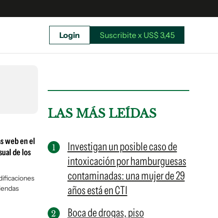
Login
Suscribite x US$ 3,45
uscríbete ahora a El Observador y elegí hasta
donde llegar.
LAS MÁS LEÍDAS
s web en el
Investigan un posible caso de
ual de los
intoxicación por hamburguesas
contaminadas: una mujer de 29
dificaciones
años está en CTI
miendas
Boca de drogas, piso
Suscribite x US$ 3,45