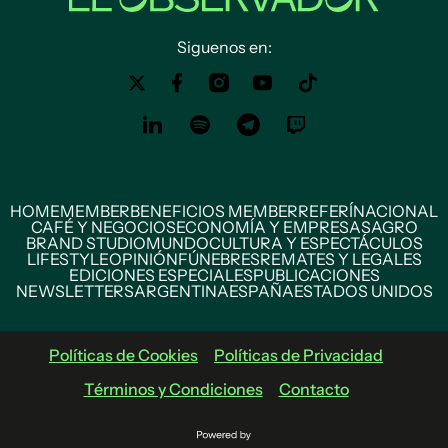
Siguenos en:
HOME
MEMBER
BENEFICIOS MEMBER
REFERÍ
NACIONAL
CAFÉ Y NEGOCIOS
ECONOMÍA Y EMPRESAS
AGRO
BRAND STUDIO
MUNDO
CULTURA Y ESPECTÁCULOS
LIFESTYLE
OPINIÓN
FÚNEBRES
REMATES Y LEGALES
EDICIONES ESPECIALES
PUBLICACIONES
NEWSLETTERS
ARGENTINA
ESPAÑA
ESTADOS UNIDOS
Políticas de Cookies
Políticas de Privacidad
Términos y Condiciones
Contacto