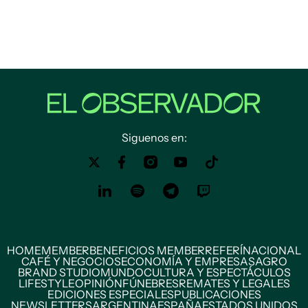
Siguenos en:
HOME
MEMBER
BENEFICIOS MEMBER
REFERÍ
NACIONAL
CAFÉ Y NEGOCIOS
ECONOMÍA Y EMPRESAS
AGRO
BRAND STUDIO
MUNDO
CULTURA Y ESPECTÁCULOS
LIFESTYLE
OPINIÓN
FÚNEBRES
REMATES Y LEGALES
EDICIONES ESPECIALES
PUBLICACIONES
NEWSLETTERS
ARGENTINA
ESPAÑA
ESTADOS UNIDOS