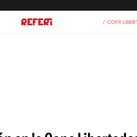
/
COPA LIBE
Olímpicos
S
tbol
g
ortivo