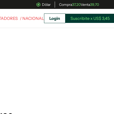
Dólar
Compra
37,20
Venta
39,70
RTADORES
/ NACIONAL
Login
Suscribite x US$ 3,45
uscríbete ahora a El Observador y elegí hasta
donde llegar.
Suscribite x US$ 3,45