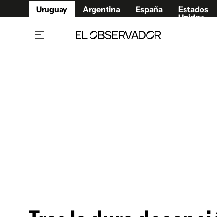
Uruguay
Argentina
España
Estados
Unidos
Home
Juegos 
Referí
Rugby
Fútbol
Básque
Mundial 2026
Tenis
Resultados Deportivos
Runnin
Fútbol internacional
Polidep
Copa Libertadores
Motor