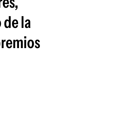
res,
guenos en:
 de la
premios