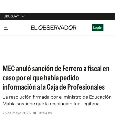
URUGUAY
URUGUAY
Login
ARGENTINA
ESPAÑA
ESTADOS UNIDOS
MEC anuló sanción de Ferrero a fiscal en
caso por el que había pedido
información a la Caja de Profesionales
La resolución firmada por el ministro de Educación
Mahía sostiene que la resolución fue ilegítima
25 de mayo 2026
18:54 hs