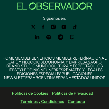
Siguenos en:
HOME
MEMBER
BENEFICIOS MEMBER
REFERÍ
NACIONAL
CAFÉ Y NEGOCIOS
ECONOMÍA Y EMPRESAS
AGRO
BRAND STUDIO
MUNDO
CULTURA Y ESPECTÁCULOS
LIFESTYLE
OPINIÓN
FÚNEBRES
REMATES Y LEGALES
EDICIONES ESPECIALES
PUBLICACIONES
NEWSLETTERS
ARGENTINA
ESPAÑA
ESTADOS UNIDOS
Políticas de Cookies
Políticas de Privacidad
Términos y Condiciones
Contacto