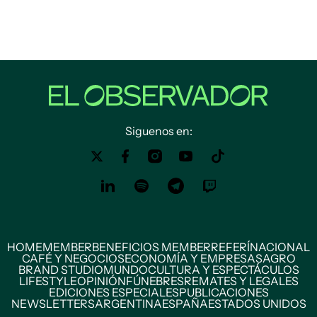
Siguenos en:
HOME
MEMBER
BENEFICIOS MEMBER
REFERÍ
NACIONAL
CAFÉ Y NEGOCIOS
ECONOMÍA Y EMPRESAS
AGRO
BRAND STUDIO
MUNDO
CULTURA Y ESPECTÁCULOS
LIFESTYLE
OPINIÓN
FÚNEBRES
REMATES Y LEGALES
EDICIONES ESPECIALES
PUBLICACIONES
NEWSLETTERS
ARGENTINA
ESPAÑA
ESTADOS UNIDOS