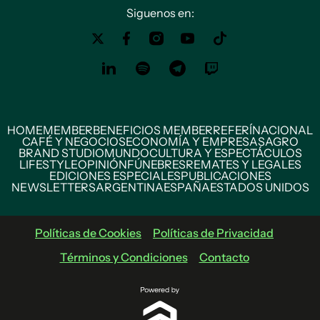
Siguenos en:
HOME
MEMBER
BENEFICIOS MEMBER
REFERÍ
NACIONAL
CAFÉ Y NEGOCIOS
ECONOMÍA Y EMPRESAS
AGRO
BRAND STUDIO
MUNDO
CULTURA Y ESPECTÁCULOS
LIFESTYLE
OPINIÓN
FÚNEBRES
REMATES Y LEGALES
EDICIONES ESPECIALES
PUBLICACIONES
NEWSLETTERS
ARGENTINA
ESPAÑA
ESTADOS UNIDOS
Políticas de Cookies
Políticas de Privacidad
Términos y Condiciones
Contacto